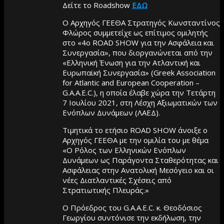
Δείτε το Roadshow
ΕΔΩ
Ο Αρχηγός ΓΕΕΘΑ Στρατηγός Κωνσταντίνος
Φλώρος συμμετείχε ως επίτιμος ομιλητής
στο «4ο ROAD SHOW για την Ασφάλεια και
Συνεργασία», που διοργανώνεται από την
«Ελληνική Ένωση για την Ατλαντική και
Ευρωπαϊκή Συνεργασία» (Greek Association
for Atlantic and European Cooperation –
G.A.A.E.C.), η οποία έλαβε χώρα την Τετάρτη
7 Ιουλίου 2021, στη Λέσχη Αξιωματικών των
Ενόπλων Δυνάμεων (ΛΑΕΔ).
Τιμητικά το ετήσιο ROAD SHOW άνοιξε ο
Αρχηγός ΓΕΕΘΑ με την ομιλία του με θέμα
«Ο Ρόλος των Ελληνικών Ενόπλων
Δυνάμεων ως Παράγοντα Σταθερότητας και
Ασφάλειας στην Ανατολική Μεσόγειο και οι
νέες Διατλαντικές Σχέσεις από
Στρατιωτικής Πλευράς.»
Ο Πρόεδρος του G.A.A.E.C. κ. Θεοδόσιος
Γεωργίου συντόνισε την εκδήλωση, την