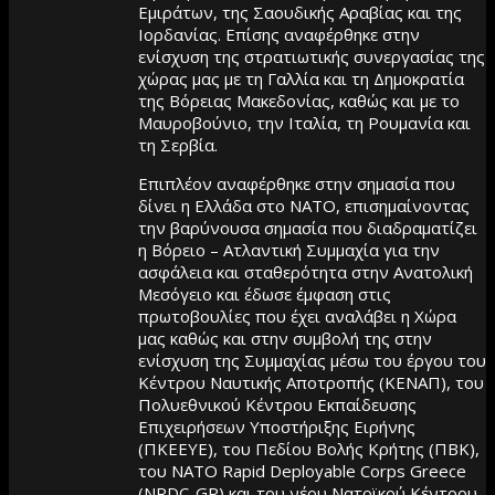
Εμιράτων, της Σαουδικής Αραβίας και της
Ιορδανίας. Επίσης αναφέρθηκε στην
ενίσχυση της στρατιωτικής συνεργασίας της
χώρας μας με τη Γαλλία και τη Δημοκρατία
της Βόρειας Μακεδονίας, καθώς και με το
Μαυροβούνιο, την Ιταλία, τη Ρουμανία και
τη Σερβία.
Επιπλέον αναφέρθηκε στην σημασία που
δίνει η Ελλάδα στο ΝΑΤΟ, επισημαίνοντας
την βαρύνουσα σημασία που διαδραματίζει
η Βόρειο – Ατλαντική Συμμαχία για την
ασφάλεια και σταθερότητα στην Ανατολική
Μεσόγειο και έδωσε έμφαση στις
πρωτοβουλίες που έχει αναλάβει η Χώρα
μας καθώς και στην συμβολή της στην
ενίσχυση της Συμμαχίας μέσω του έργου του
Κέντρου Ναυτικής Αποτροπής (ΚΕΝΑΠ), του
Πολυεθνικού Κέντρου Εκπαίδευσης
Επιχειρήσεων Υποστήριξης Ειρήνης
(ΠΚΕΕΥΕ), του Πεδίου Βολής Κρήτης (ΠΒΚ),
του ΝΑΤΟ Rapid Deployable Corps Greece
(NRDC-GR) και του νέου Νατοϊκού Κέντρου