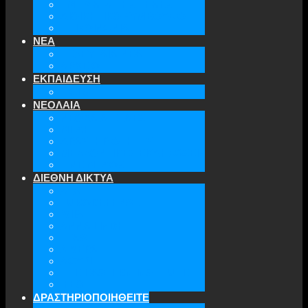
ΤΜΗΜΑΤΑ ΤΗΣ ΕΕΑΕΣ
ΔΙΟΙΚΗΤΙΚΟ ΣΥΜΒΟΥΛΙΟ
ΕΠΙΚΟΙΝΩΝΙΑ
ΝΕΑ
ΤΕΛΕΥΤΑΙΑ ΝΕΑ
ΑΡΧΕΙΟ
ΕΚΠΑΙΔΕΥΣΗ
TICLS
ΝΕΟΛΑΙΑ
ΝΕΟΛΑΙΑ ΕΕΑΕΣ
ΜΕΛΗ
ΔΡΑΣΤΗΡΙΟΤΗΤΕΣ
ΜΕΛΛΟΝΤΙΚΕΣ ΕΚΔΗΛΩΣΕΙΣ
ΓΙΝΕ ΜΕΛΟΣ
ΔΙΕΘΝΗ ΔΙΚΤΥΑ
ATA
EURODEFENSE
WIIS
ANNA LINDH
TFAS
AWEPA
ACYPL
THE EASTERN INSTITUTE
IFES
ΔΡΑΣΤΗΡΙΟΠΟΙΗΘΕΙΤΕ