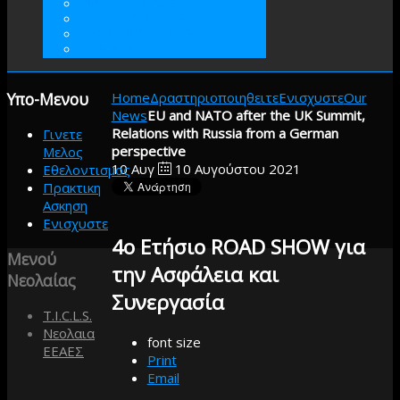
ΓΙΝΕΤΕ ΜΕΛΟΣ
ΕΘΕΛΟΝΤΙΣΜΟΣ
ΠΡΑΚΤΙΚΗ ΑΣΚΗΣΗ
ΕΝΙΣΧΥΣΤΕ
Υπο-Μενου
Home
Δραστηριοποιηθειτε
Ενισχυστε
Our
News
EU and NATO after the UK Summit,
Relations with Russia from a German
Γινετε
perspective
Μελος
10
Αυγ
10 Αυγούστου 2021
Εθελοντισμος
Πρακτικη
Ασκηση
Ενισχυστε
4ο Ετήσιο ROAD SHOW για
Μενού
την Ασφάλεια και
Νεολαίας
Συνεργασία
T.I.C.L.S.
Νεολαια
font size
ΕΕΑΕΣ
Print
Email