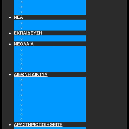
ΤΜΗΜΑΤΑ ΤΗΣ ΕΕΑΕΣ
ΔΙΟΙΚΗΤΙΚΟ ΣΥΜΒΟΥΛΙΟ
ΕΠΙΚΟΙΝΩΝΙΑ
ΝΕΑ
ΤΕΛΕΥΤΑΙΑ ΝΕΑ
ΑΡΧΕΙΟ
ΕΚΠΑΙΔΕΥΣΗ
TICLS
ΝΕΟΛΑΙΑ
ΝΕΟΛΑΙΑ ΕΕΑΕΣ
ΜΕΛΗ
ΔΡΑΣΤΗΡΙΟΤΗΤΕΣ
ΜΕΛΛΟΝΤΙΚΕΣ ΕΚΔΗΛΩΣΕΙΣ
ΓΙΝΕ ΜΕΛΟΣ
ΔΙΕΘΝΗ ΔΙΚΤΥΑ
ATA
EURODEFENSE
WIIS
ANNA LINDH
TFAS
AWEPA
ACYPL
THE EASTERN INSTITUTE
IFES
ΔΡΑΣΤΗΡΙΟΠΟΙΗΘΕΙΤΕ