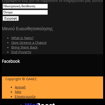
Εγγραφείτε εδώ για να λαμβάνετε το ενημερωτικό μας Δελτίο
Μενού
Ευαισθητοποίησης
What is Nato?
Give Greece a Chance
Bring them Back
End Poverty
Facebook
Copyright © GAAEC
Αρχική
Νέα
Επικοινωνία