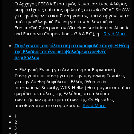
Ο Αρχηγός ΓΕΕΘΑ Στρατηγός Κωνσταντίνος Φλώρος
συμμετείχε ως επίτιμος ομιλητής στο «4ο ROAD SHOW
για την Ασφάλεια και Συνεργασία», που διοργανώνεται
από την «Ελληνική Ένωση για την Ατλαντική και
Ευρωπαϊκή Συνεργασία» (Greek Association for Atlantic
and European Cooperation – G.A.A.E.C.), η
…
Read More
Παρέχοντας ασφάλεια σε μια ανασφαλή εποχή: Η θέση
της Ελλάδας σε ένα μεταβαλλόμενο διεθνές
περιβάλλον
Η Ελληνική Ένωση για Ατλαντική και Ευρωπαϊκή
Συνεργασία σε συνέργεια με την οργάνωση Γυναίκες
για την Διεθνή Ασφάλεια - Ελλάς (Women in
International Security, WIIS-Hellas) θα πραγματοποιήσει
ημερίδες σε πόλεις της Ελλάδας, στα πλαίσια
των ετήσιων δραστηριοτήτων της. Οι Ημερίδες
απευθύνονται στο ευρύ κοινό
…
Read More
1
2
3
4